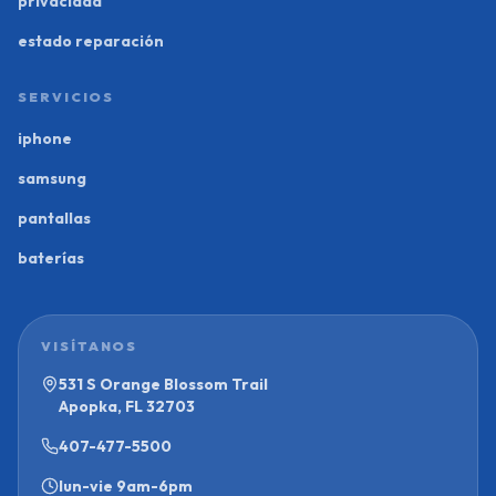
privacidad
estado reparación
SERVICIOS
iphone
samsung
pantallas
baterías
VISÍTANOS
531 S Orange Blossom Trail
Apopka, FL 32703
407-477-5500
lun-vie
9am-6pm